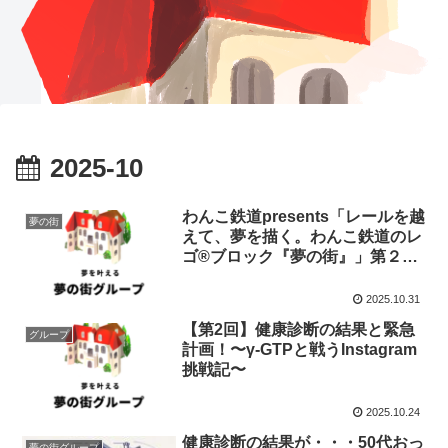
2025-10
わんこ鉄道presents「レールを越
夢の街
えて、夢を描く。わんこ鉄道のレ
ゴ®ブロック『夢の街』」第２幕
へ
2025.10.31
【第2回】健康診断の結果と緊急
グループ
計画！〜γ-GTPと戦うInstagram
挑戦記〜
2025.10.24
健康診断の結果が・・・50代おっ
夢の街グループ