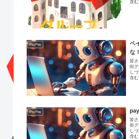
含む
ペ
PayPay
な
皆さ
街グ
しづ
含む
p
PayPay
皆さ
街グ
しづ
含む