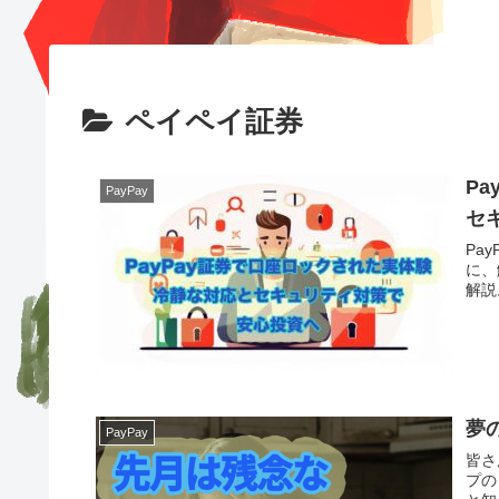
ペイペイ証券
P
PayPay
セ
Pa
に、
解説
夢
PayPay
皆さ
プの