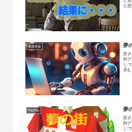
と知
と思
夢
老後資金
皆さ
街グ
しづ
含む
夢
PayPay
皆さ
街グ
しづ