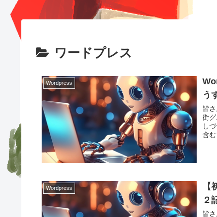
ワードプレス
W
Wordpress
う
皆さ
街グ
しづ
含む
【
Wordpress
２
皆さ