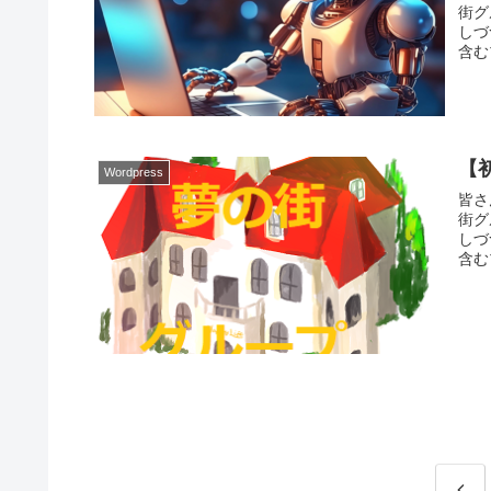
街グ
しづ
含む
【
Wordpress
皆さ
街グ
しづ
含む
前