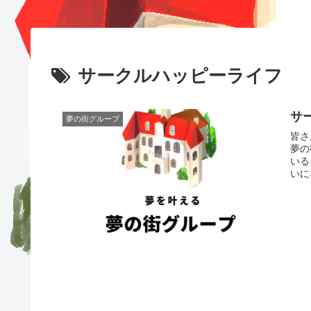
サークルハッピーライフ
サ
夢の街グループ
皆さ
夢の
いる
いに