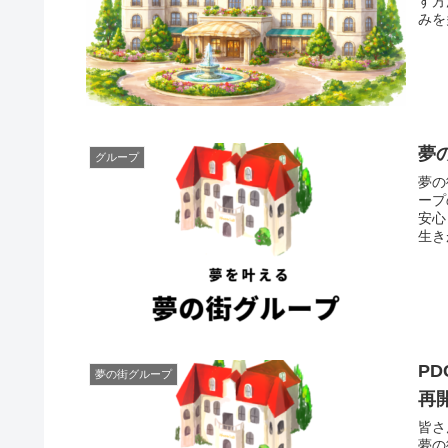
す方
みを
夢
グループ
夢の
ープ
安心
生き
P
夢の街グループ
再
皆さ
夢の