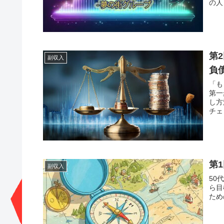
の人
第
副収入
負
「も
第一
し方
チェ
第
副収入
50
ら目
ため