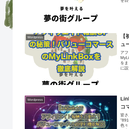
を目
【
Wordpress
ュ
アフ
My
をま
に設
す。
L
Wordpress
コ
皆さ
"8
色々