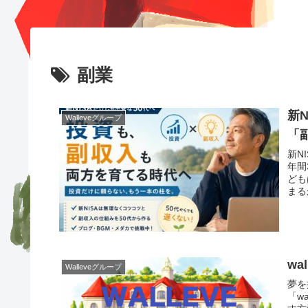
副業
新
Walleveグループ
「
新N
年間
ども
まる
wa
Walleveグループ
夢を
「w