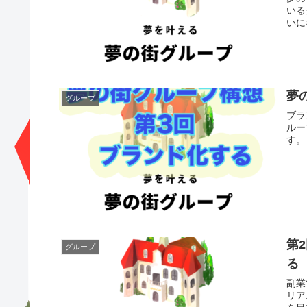
いる
いに
夢
グループ
ブラ
ルー
す。
第
グループ
る
副業
リア