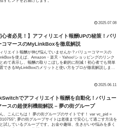
指すヒントをお届けします。
2025.07.08
初心者必見！】アフィリエイト報酬UPの秘策！バリ
ーコマースのMyLinkBoxを徹底解説
ィリエイト報酬が伸び悩んでいませんか？バリューコマースの
LinkBoxを使えば、Amazon・楽天・Yahoo!ショッピングのリンク
とめて表示し、報酬の取りこぼしを劇的に削減！初心者でも簡単
置できるMyLinkBoxのメリットと使い方をプロが徹底解説しま
2025.06.11
inkSwitchでアフィリエイト報酬を自動化！バリュー
マースの超便利機能解説 – 夢の街グループ
ん、こんにちは！ 夢の街グループのサイトです！ var vc_pid =
91010755"; 夢の街グループサイトは老後まで安心して過ごす方法を
と試しているグループです。お金や趣味、生きがいや悩みを多く