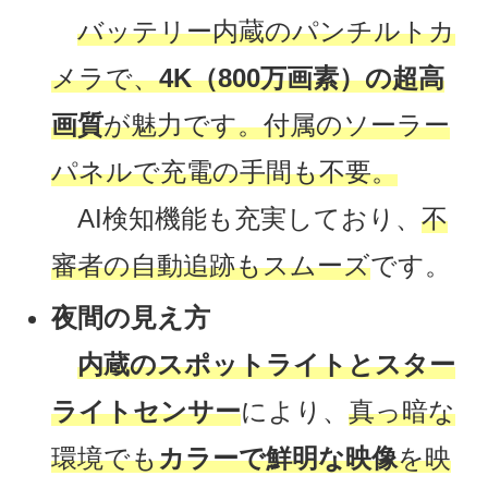
バッテリー内蔵のパンチルトカ
メラで、
4K（800万画素）の超高
画質
が魅力です。付属のソーラー
パネルで充電の手間も不要。
AI検知機能も充実しており、
不
審者の自動追跡もスムーズ
です。
夜間の見え方
内蔵のスポットライトとスター
ライトセンサー
により、
真っ暗な
環境でも
カラーで鮮明な映像
を映