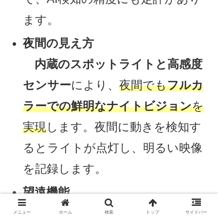
ます。
夜間の見え方
内蔵のスポットライトと高感度
センサー
により、
夜間でも
フルカ
ラーでの鮮明なナイトビジョン
を
実現
します。夜間に動きを検知す
るとライトが点灯し、明るい映像
を記録します。
望遠機能
広角レンズで全体を捉えつつ、
メニュー
ホーム
検索
トップ
サイドバー