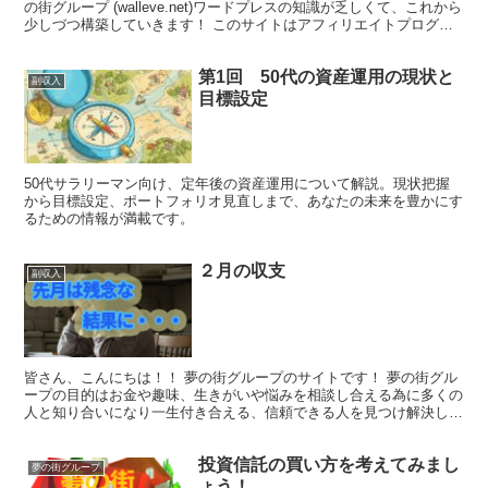
の街グループ (walleve.net)ワードプレスの知識が乏しくて、これから
少しづつ構築していきます！ このサイトはアフィリエイトプログラ
ムを含むプロモーションが含まれています...
第1回 50代の資産運用の現状と
副収入
目標設定
50代サラリーマン向け、定年後の資産運用について解説。現状把握
から目標設定、ポートフォリオ見直しまで、あなたの未来を豊かにす
るための情報が満載です。
２月の収支
副収入
皆さん、こんにちは！！ 夢の街グループのサイトです！ 夢の街グル
ープの目的はお金や趣味、生きがいや悩みを相談し合える為に多くの
人と知り合いになり一生付き合える、信頼できる人を見つけ解決した
いと思い作りました！興味の在る方はサークルハッピーラ...
投資信託の買い方を考えてみまし
夢の街グループ
ょう！